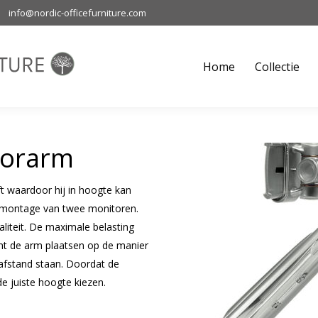
info@nordic-officefurniture.com
Home
Collectie
M
Home
Collectie
torarm
t waardoor hij in hoogte kan
e montage van twee monitoren.
liteit. De maximale belasting
nt de arm plaatsen op de manier
fstand staan. Doordat de
e juiste hoogte kiezen.