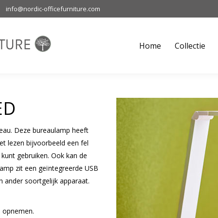
info@nordic-officefurniture.com
Home
Collectie
M
Home
Collectie
ED
reau. Deze bureaulamp heeft
 lezen bijvoorbeeld een fel
ng kunt gebruiken. Ook kan de
lamp zit een geïntegreerde USB
 ander soortgelijk apparaat.
 opnemen.