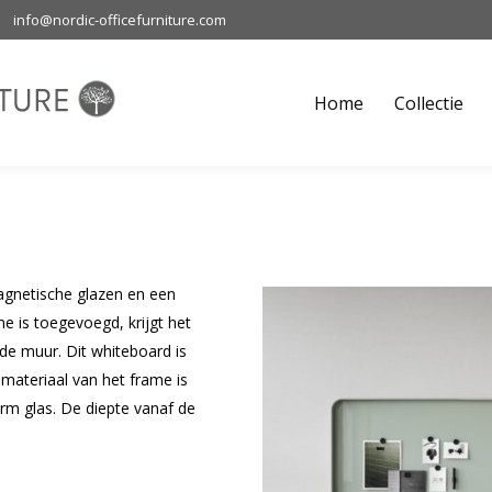
info@nordic-officefurniture.com
Home
Collectie
M
Home
Collectie
agnetische glazen en een
e is toegevoegd, krijgt het
 de muur. Dit whiteboard is
 materiaal van het frame is
arm glas. De diepte vanaf de