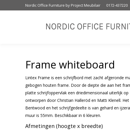
Nordic Office Furniture by Project Meubilair
0172-437220
Frame whiteboard
Lintex Frame is een schrijfbord met zacht afgeronde m
gebogen houten frame. Door de diepte die aan het fram
platte schrijfoppervlak een driedimensionaal uiterlijk op
ontworpen door Christian Halleröd en Matti Klenell. Het
Bentwood en het schrijfgedeelte is van gehard en ijzer
muur is 55mm. Beschikbaar in 6 kleuren.
Afmetingen (hoogte x breedte)