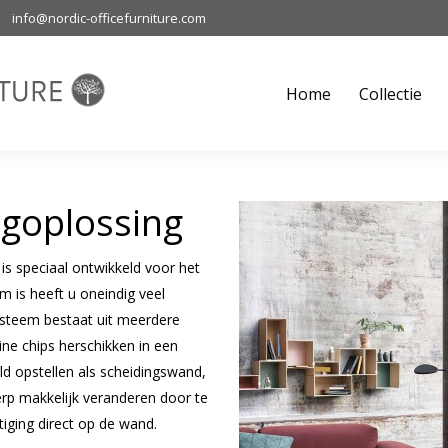
info@nordic-officefurniture.com
Home
Collectie
M
Home
Collectie
goplossing
s speciaal ontwikkeld voor het
 is heeft u oneindig veel
systeem bestaat uit meerdere
ne chips herschikken in een
ld opstellen als scheidingswand,
rp makkelijk veranderen door te
iging direct op de wand.