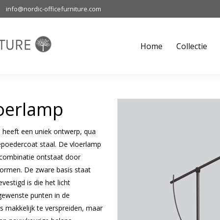
info@nordic-officefurniture.com
Home
Collectie
M
Home
Collectie
loerlamp
 heeft een uniek ontwerp, qua
epoedercoat staal. De vloerlamp
e combinatie ontstaat door
vormen. De zware basis staat
estigd is die het licht
e gewenste punten in de
is makkelijk te verspreiden, maar