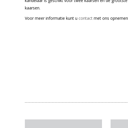
kandelaar is geschikt voor twee kaarsen en de grootste 
kaarsen.
Voor meer informatie kunt u
contact
met ons opnemen