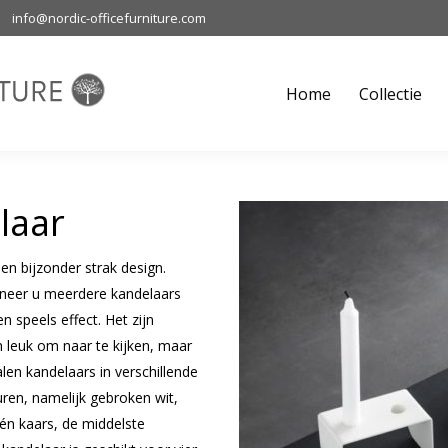
info@nordic-officefurniture.com
Home
Collectie
M
Home
Collectie
laar
en bijzonder strak design.
nneer u meerdere kandelaars
n speels effect. Het zijn
jn leuk om naar te kijken, maar
alen kandelaars in verschillende
uren, namelijk gebroken wit,
één kaars, de middelste