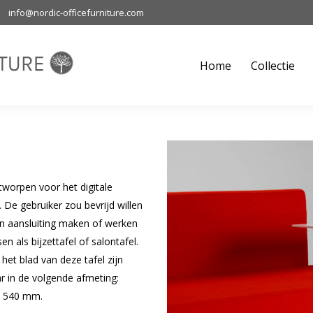
info@nordic-officefurniture.com
Home
Collectie
M
Home
Collectie
ntworpen voor het digitale
. De gebruiker zou bevrijd willen
en aansluiting maken of werken
n als bijzettafel of salontafel.
het blad van deze tafel zijn
r in de volgende afmeting:
e 540 mm.